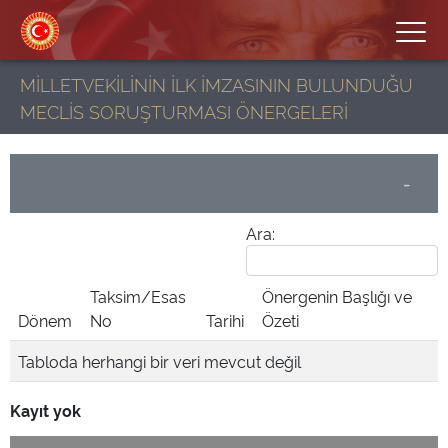
MİLLETVEKİLİNİN İLK İMZASININ BULUNDUĞU
MECLİS SORUŞTURMASI ÖNERGELERİ
-
Ara:
Taksim/Esas
Önergenin Başlığı ve
Dönem
No
Tarihi
Özeti
Tabloda herhangi bir veri mevcut değil
Kayıt yok