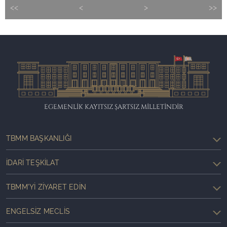
<<
<
>
>>
EGEMENLİK KAYITSIZ ŞARTSIZ MİLLETİNDİR
TBMM BAŞKANLIĞI
İDARI TEŞKILAT
TBMM'YI ZIYARET EDIN
ENGELSIZ MECLIS