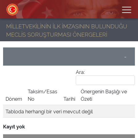
MİLLETVEKİLİNİN İLK İMZASININ BULUNDUĞU
MECLİS SORUŞTURMASI ÖNERGELERİ
-
Ara:
Taksim/Esas
Önergenin Başlığı ve
Dönem
No
Tarihi
Özeti
Tabloda herhangi bir veri mevcut değil
Kayıt yok