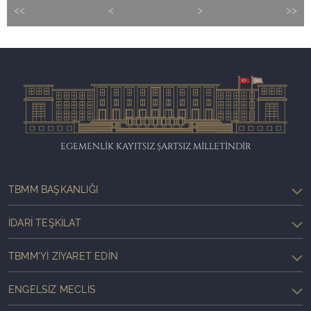
<<
<
>
>>
EGEMENLİK KAYITSIZ ŞARTSIZ MİLLETİNDİR
TBMM BAŞKANLIĞI
İDARI TEŞKILAT
TBMM'YI ZIYARET EDIN
ENGELSIZ MECLIS