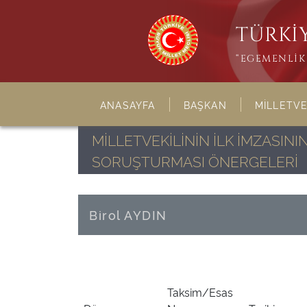
TÜRKİY
“EGEMENLİK 
ANASAYFA
BAŞKAN
MİLLETVE
MİLLETVEKİLİNİN İLK İMZASI
SORUŞTURMASI ÖNERGELERİ
Birol AYDIN
Taksim/Esas