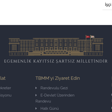
İşçi
EGEMENLİK KAYITSIZ ŞARTSIZ MİLLETİNDİR
ilat
TBMM'yi Ziyaret Edin
kreter
Randevulu Gezi
misyonu
E-Devlet Üzerinden
Randevu
Halk Günü