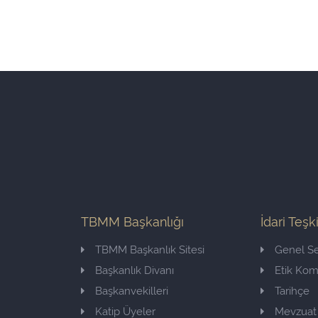
TBMM Başkanlığı
İdari Teşk
TBMM Başkanlık Sitesi
Genel Se
Başkanlık Divanı
Etik Ko
Başkanvekilleri
Tarihçe
Katip Üyeler
Mevzuat