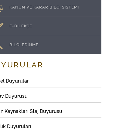
KANUN VE KARAR BİLGİ SİSTEMİ
E-DİLEKÇE
BİLGİ EDİNME
UYURULAR
el Duyurular
av Duyurusu
an Kaynakları Staj Duyurusu
lık Duyuruları