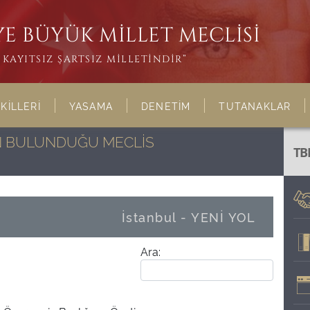
E BÜYÜK MİLLET MECLİSİ
KAYITSIZ ŞARTSIZ MİLLETİNDİR”
KİLLERİ
YASAMA
DENETİM
TUTANAKLAR
NIN BULUNDUĞU MECLİS
TB
İstanbul - YENİ YOL
Ara: