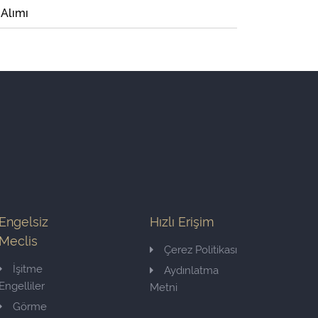
 Alımı
Engelsiz
Hızlı Erişim
Meclis
Çerez Politikası
İşitme
Aydınlatma
Engelliler
Metni
Görme