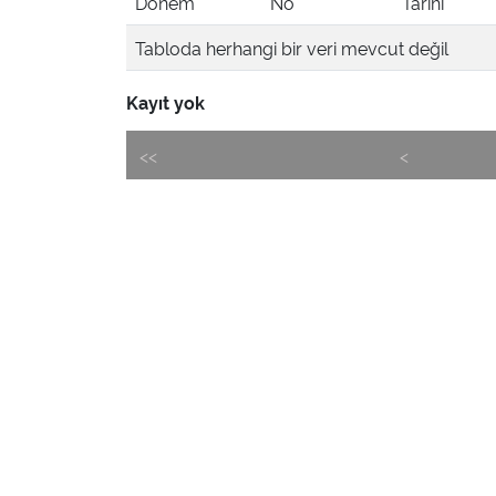
Dönem
No
Tarihi
Tabloda herhangi bir veri mevcut değil
Kayıt yok
<<
<