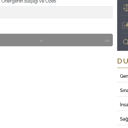
Önergenin Başlığı ve Özeti
>
>>
D
Gen
Sın
İns
Sağ