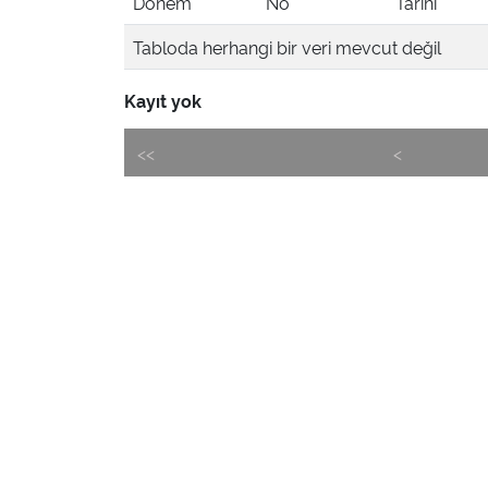
Dönem
No
Tarihi
Tabloda herhangi bir veri mevcut değil
Kayıt yok
<<
<