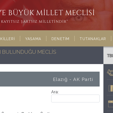
E BÜYÜK MİLLET MECLİSİ
KAYITSIZ ŞARTSIZ MİLLETİNDİR”
KİLLERİ
YASAMA
DENETİM
TUTANAKLAR
NIN BULUNDUĞU MECLİS
TB
Elazığ - AK Parti
Ara: