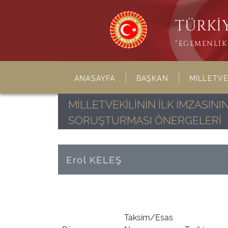
TÜRKİY
“EGEMENLİK 
ANASAYFA
BAŞKAN
MİLLETVE
MİLLETVEKİLİNİN İLK İMZASI
SORUŞTURMASI ÖNERGELERİ
Erol KELEŞ
Taksim/Esas