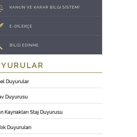
KANUN VE KARAR BİLGİ SİSTEMİ
E-DİLEKÇE
BİLGİ EDİNME
UYURULAR
el Duyurular
av Duyurusu
an Kaynakları Staj Duyurusu
lık Duyuruları