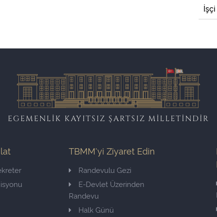
İşçi
EGEMENLİK KAYITSIZ ŞARTSIZ MİLLETİNDİR
ilat
TBMM'yi Ziyaret Edin
kreter
Randevulu Gezi
misyonu
E-Devlet Üzerinden
Randevu
Halk Günü