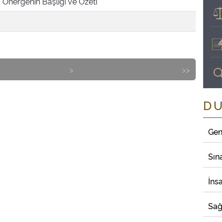
Önergenin Başlığı ve Özeti
>
>>
D
Gen
Sın
İns
Sağ