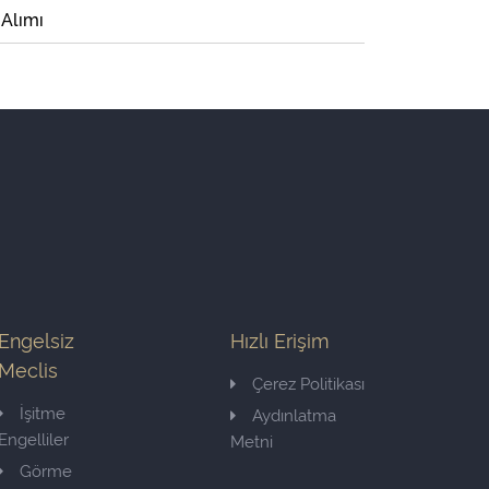
 Alımı
Engelsiz
Hızlı Erişim
Meclis
Çerez Politikası
İşitme
Aydınlatma
Engelliler
Metni
Görme