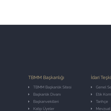
TBMM Başkanlığı
İdari Teşk
TBMM Başkanlık Sitesi
Genel Se
Başkanlık Divanı
Etik Ko
Başkanvekilleri
Tarihçe
Katip Üyeler
Mevzuat