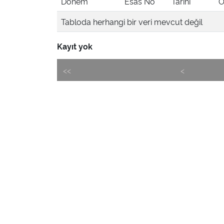
Dönem
Esas No
Tarihi
Ö
Tabloda herhangi bir veri mevcut değil
Kayıt yok
<<
<