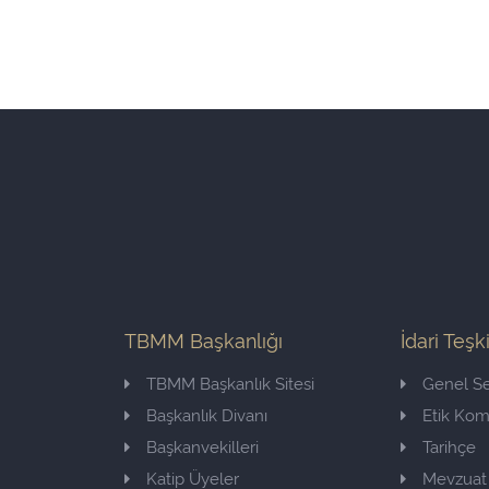
TBMM Başkanlığı
İdari Teşk
TBMM Başkanlık Sitesi
Genel Se
Başkanlık Divanı
Etik Ko
Başkanvekilleri
Tarihçe
Katip Üyeler
Mevzuat