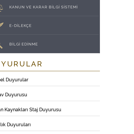
KANUN VE KARAR BİLGİ SİSTEMİ
E-DİLEKÇE
BİLGİ EDİNME
UYURULAR
el Duyurular
av Duyurusu
an Kaynakları Staj Duyurusu
lık Duyuruları