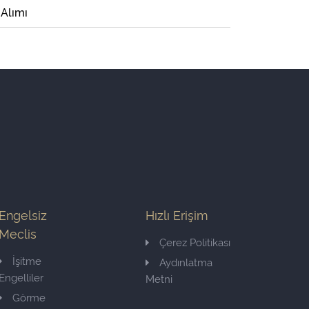
 Alımı
Engelsiz
Hızlı Erişim
Meclis
Çerez Politikası
İşitme
Aydınlatma
Engelliler
Metni
Görme