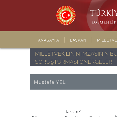
TÜRKİY
“EGEMENLİK 
ANASAYFA
BAŞKAN
MİLLETVE
MİLLETVEKİLİNİN İMZASININ 
SORUŞTURMASI ÖNERGELERİ
Mustafa YEL
Taksim/