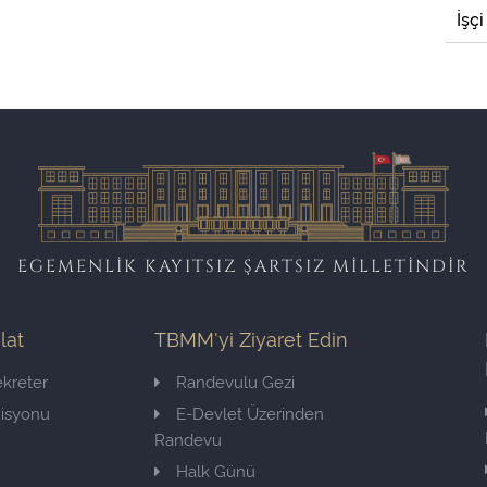
İşçi
EGEMENLİK KAYITSIZ ŞARTSIZ MİLLETİNDİR
ilat
TBMM'yi Ziyaret Edin
kreter
Randevulu Gezi
misyonu
E-Devlet Üzerinden
Randevu
Halk Günü