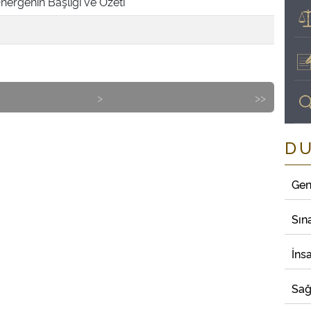
nergenin Başlığı ve Özeti
>
>>
D
Gen
Sın
İns
Sağ