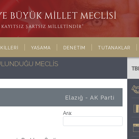
E BÜYÜK MİLLET MECLİSİ
KAYITSIZ ŞARTSIZ MİLLETİNDİR”
KİLLERİ
YASAMA
DENETİM
TUTANAKLAR
BULUNDUĞU MECLİS
TB
Elazığ - AK Parti
Ara: