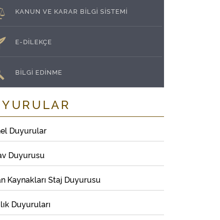
KANUN VE KARAR BİLGİ SİSTEMİ
E-DİLEKÇE
BİLGİ EDİNME
UYURULAR
el Duyurular
av Duyurusu
an Kaynakları Staj Duyurusu
lık Duyuruları