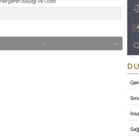
nergenin Başlığı ve Özeti
>
>>
D
Gen
Sın
İns
Sağ