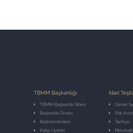
TBMM Başkanlığı
İdari Teşk
TBMM Başkanlık Sitesi
Genel Se
Başkanlık Divanı
Etik Ko
Başkanvekilleri
Tarihçe
Katip Üyeler
Mevzuat