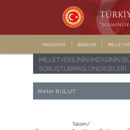
TÜRKİY
“EGEMENLİK 
ANASAYFA
BAŞKAN
MİLLETVE
MİLLETVEKİLİNİN İMZASININ 
SORUŞTURMASI ÖNERGELERİ
Metin BULUT
Taksim/