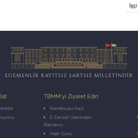
İşçi
EGEMENLİK KAYITSIZ ŞARTSIZ MİLLETİNDİR
ilat
TBMM'yi Ziyaret Edin
kreter
Randevulu Gezi
misyonu
E-Devlet Üzerinden
Randevu
Halk Günü