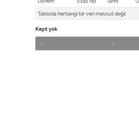
Dönem
Esas No
Tarihi
Ö
Tabloda herhangi bir veri mevcut değil
Kayıt yok
<<
<