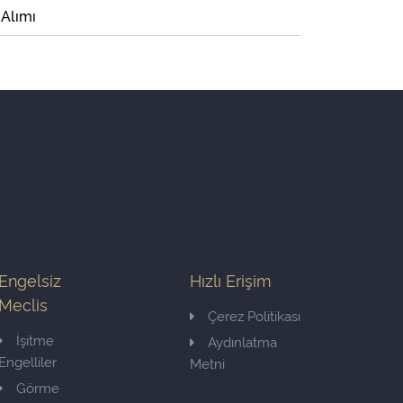
 Alımı
Engelsiz
Hızlı Erişim
Meclis
Çerez Politikası
İşitme
Aydınlatma
Engelliler
Metni
Görme