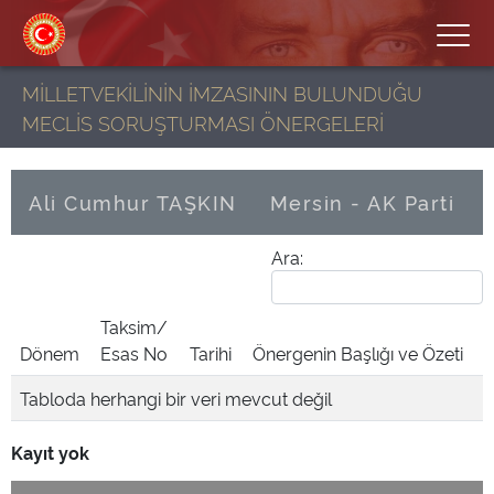
MİLLETVEKİLİNİN İMZASININ BULUNDUĞU
MECLİS SORUŞTURMASI ÖNERGELERİ
Ali Cumhur TAŞKIN
Mersin - AK Parti
Ara:
Taksim/
Dönem
Esas No
Tarihi
Önergenin Başlığı ve Özeti
Tabloda herhangi bir veri mevcut değil
Kayıt yok