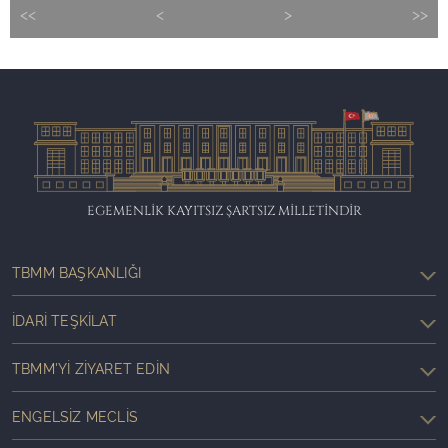
<<
<
>
>>
EGEMENLİK KAYITSIZ ŞARTSIZ MİLLETİNDİR
TBMM BAŞKANLIĞI
İDARI TEŞKILAT
TBMM'YI ZIYARET EDIN
ENGELSIZ MECLIS