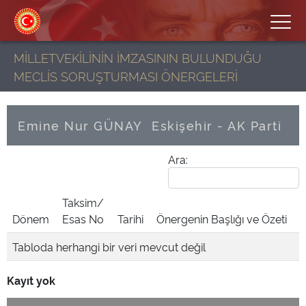
MİLLETVEKİLİNİN İMZASININ BULUNDUĞU
MECLİS SORUŞTURMASI ÖNERGELERİ
Emine Nur GÜNAY
Eskişehir - AK Parti
Ara:
Taksim/
Dönem
Esas No
Tarihi
Önergenin Başlığı ve Özeti
Tabloda herhangi bir veri mevcut değil
Kayıt yok