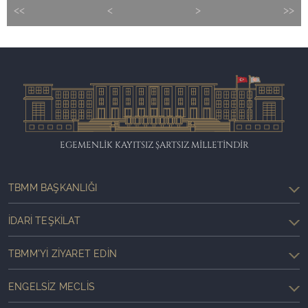
<<
<
>
>>
EGEMENLİK KAYITSIZ ŞARTSIZ MİLLETİNDİR
TBMM BAŞKANLIĞI
İDARI TEŞKILAT
TBMM'YI ZIYARET EDIN
ENGELSIZ MECLIS