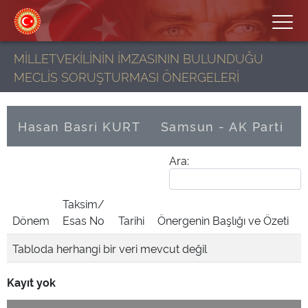
MİLLETVEKİLİNİN İMZASININ BULUNDUĞU
MECLİS SORUŞTURMASI ÖNERGELERİ
Hasan Basri KURT
Samsun - AK Parti
Ara:
Taksim/
Dönem
Esas No
Tarihi
Önergenin Başlığı ve Özeti
Tabloda herhangi bir veri mevcut değil
Kayıt yok