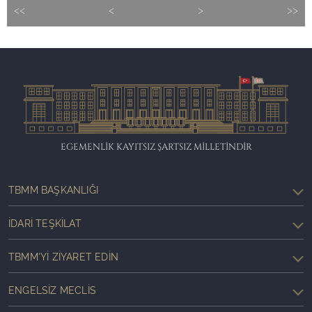
<<
<
>
>>
EGEMENLİK KAYITSIZ ŞARTSIZ MİLLETİNDİR
TBMM BAŞKANLIĞI
İDARI TEŞKILAT
TBMM'YI ZIYARET EDIN
ENGELSIZ MECLIS