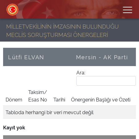
MİLLETVEKİLİNİN İMZASININ BULUNDUĞU
MECLİS SORUŞTURMASI ÖNERGELERİ
Lütfi ELVAN
Mersin - AK Parti
Ara:
Taksim/
Dönem
Esas No
Tarihi
Önergenin Başlığı ve Özeti
Tabloda herhangi bir veri mevcut değil
Kayıt yok