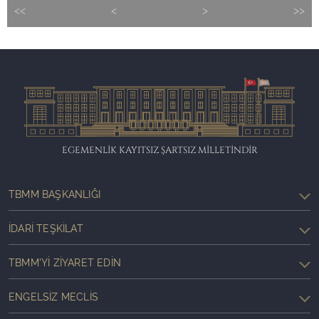
<<
<
>
>>
EGEMENLİK KAYITSIZ ŞARTSIZ MİLLETİNDİR
TBMM BAŞKANLIĞI
İDARI TEŞKILAT
TBMM'YI ZIYARET EDIN
ENGELSIZ MECLIS