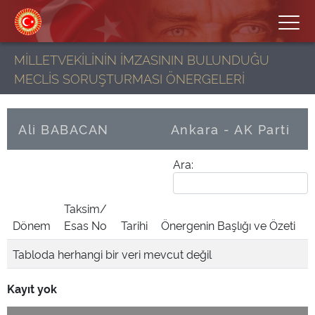
MİLLETVEKİLİNİN İMZASININ BULUNDUĞU
MECLİS SORUŞTURMASI ÖNERGELERİ
Ali BABACAN
Ankara - AK Parti
Ara:
Taksim/
Dönem
Esas No
Tarihi
Önergenin Başlığı ve Özeti
Tabloda herhangi bir veri mevcut değil
Kayıt yok