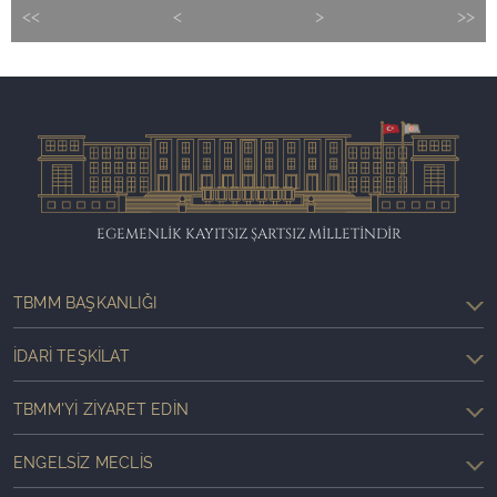
<<
<
>
>>
EGEMENLİK KAYITSIZ ŞARTSIZ MİLLETİNDİR
TBMM BAŞKANLIĞI
İDARI TEŞKILAT
TBMM'YI ZIYARET EDIN
ENGELSIZ MECLIS