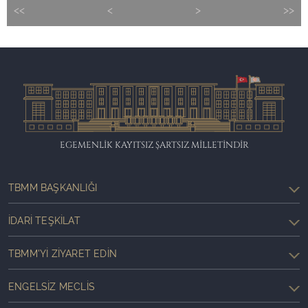
<<
<
>
>>
EGEMENLİK KAYITSIZ ŞARTSIZ MİLLETİNDİR
TBMM BAŞKANLIĞI
İDARI TEŞKILAT
TBMM'YI ZIYARET EDIN
ENGELSIZ MECLIS