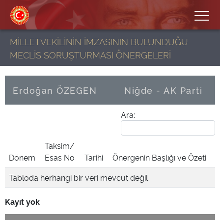
MİLLETVEKİLİNİN İMZASININ BULUNDUĞU
MECLİS SORUŞTURMASI ÖNERGELERİ
Erdoğan ÖZEGEN
Niğde - AK Parti
Ara:
Taksim/
Dönem
Esas No
Tarihi
Önergenin Başlığı ve Özeti
Tabloda herhangi bir veri mevcut değil
Kayıt yok