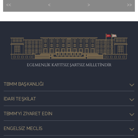
<<
<
>
>>
EGEMENLİK KAYITSIZ ŞARTSIZ MİLLETİNDİR
TBMM BAŞKANLIĞI
İDARI TEŞKILAT
TBMM'YI ZIYARET EDIN
ENGELSIZ MECLIS