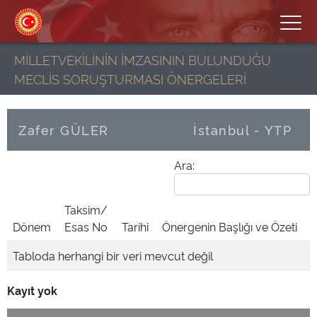
MİLLETVEKİLİNİN İMZASININ BULUNDUĞU
MECLİS SORUŞTURMASI ÖNERGELERİ
Zafer GÜLER
İstanbul - YTP
Ara:
Taksim/
Dönem
Esas No
Tarihi
Önergenin Başlığı ve Özeti
Tabloda herhangi bir veri mevcut değil
Kayıt yok