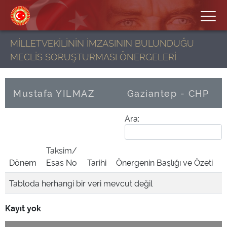
MİLLETVEKİLİNİN İMZASININ BULUNDUĞU
MECLİS SORUŞTURMASI ÖNERGELERİ
Mustafa YILMAZ
Gaziantep - CHP
Ara:
Taksim/
Dönem
Esas No
Tarihi
Önergenin Başlığı ve Özeti
Tabloda herhangi bir veri mevcut değil
Kayıt yok