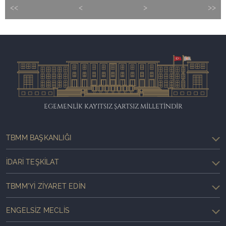
<<
<
>
>>
EGEMENLİK KAYITSIZ ŞARTSIZ MİLLETİNDİR
TBMM BAŞKANLIĞI
İDARI TEŞKILAT
TBMM'YI ZIYARET EDIN
ENGELSIZ MECLIS