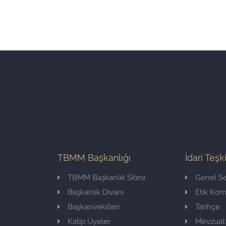
TBMM Başkanlığı
İdari Teşk
TBMM Başkanlık Sitesi
Genel Se
Başkanlık Divanı
Etik Ko
Başkanvekilleri
Tarihçe
Katip Üyeler
Mevzuat