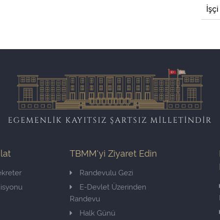
İşçi
EGEMENLİK KAYITSIZ ŞARTSIZ MİLLETİNDİR
ilat
TBMM'yi Ziyaret Edin
kreter
Randevulu Gezi
misyonu
E-Devlet Üzerinden
Randevu
Halk Günü