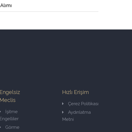
 Alımı
Engelsiz
Hızlı Erişim
Meclis
Çerez Politikası
İşitme
Aydınlatma
Engelliler
Metni
Görme