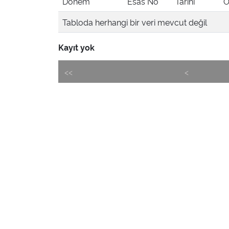
Dönem
Esas No
Tarihi
Ö
Tabloda herhangi bir veri mevcut değil
Kayıt yok
<<
<