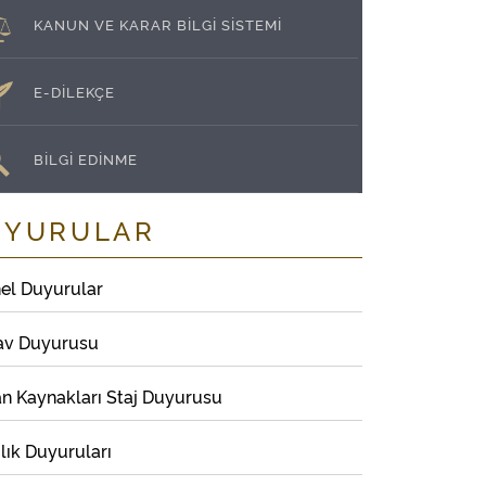
KANUN VE KARAR BİLGİ SİSTEMİ
E-DİLEKÇE
BİLGİ EDİNME
UYURULAR
el Duyurular
av Duyurusu
an Kaynakları Staj Duyurusu
lık Duyuruları