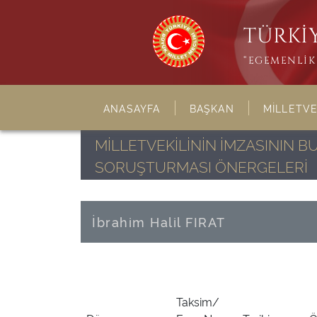
TÜRKİY
“EGEMENLİK 
ANASAYFA
BAŞKAN
MİLLETVE
MİLLETVEKİLİNİN İMZASININ 
SORUŞTURMASI ÖNERGELERİ
İbrahim Halil FIRAT
Taksim/