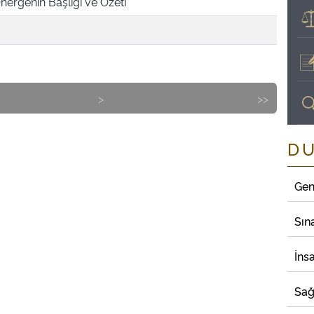
nergenin Başlığı ve Özeti
>
>>
D
Gen
Sın
İns
Sağ