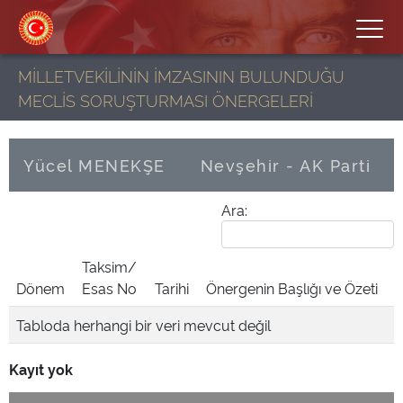
MİLLETVEKİLİNİN İMZASININ BULUNDUĞU
MECLİS SORUŞTURMASI ÖNERGELERİ
Yücel MENEKŞE
Nevşehir - AK Parti
Ara:
Taksim/
Dönem
Esas No
Tarihi
Önergenin Başlığı ve Özeti
Tabloda herhangi bir veri mevcut değil
Kayıt yok