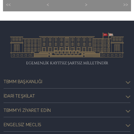
<<
<
>
>>
EGEMENLİK KAYITSIZ ŞARTSIZ MİLLETİNDİR
TBMM BAŞKANLIĞI
İDARI TEŞKILAT
TBMM'YI ZIYARET EDIN
ENGELSIZ MECLIS