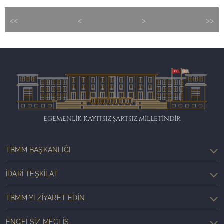
<<
<
>
>>
EGEMENLİK KAYITSIZ ŞARTSIZ MİLLETİNDİR
TBMM BAŞKANLIĞI
İDARI TEŞKILAT
TBMM'YI ZIYARET EDIN
ENGELSIZ MECLIS