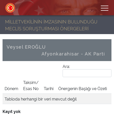
MİLLETVEKİLİNİN İMZASININ BULUNDUĞU
MECLİS SORUŞTURMASI ÖNERGELERİ
Veysel EROĞLU
Afyonkarahisar - AK Parti
Ara:
Taksim/
Dönem
Esas No
Tarihi
Önergenin Başlığı ve Özeti
Tabloda herhangi bir veri mevcut değil
Kayıt yok