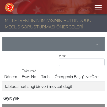
MİLLETVEKİLİNİN İMZASININ BULUNDUĞU
MECLİS SORUŞTURMASI ÖNERGELERİ
-
Ara:
Taksim/
Dönem
Esas No
Tarihi
Önergenin Başlığı ve Özeti
Tabloda herhangi bir veri mevcut değil
Kayıt yok