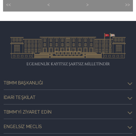
<<
<
>
>>
EGEMENLİK KAYITSIZ ŞARTSIZ MİLLETİNDİR
TBMM BAŞKANLIĞI
İDARI TEŞKILAT
TBMM'YI ZIYARET EDIN
ENGELSIZ MECLIS