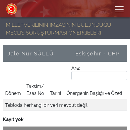
MİLLETVEKİLİNİN İMZASININ BULUNDUĞU
MECLİS SORUŞTURMASI ÖNERGELERİ
Jale Nur SÜLLÜ
Eskişehir - CHP
Ara:
Taksim/
Dönem
Esas No
Tarihi
Önergenin Başlığı ve Özeti
Tabloda herhangi bir veri mevcut değil
Kayıt yok