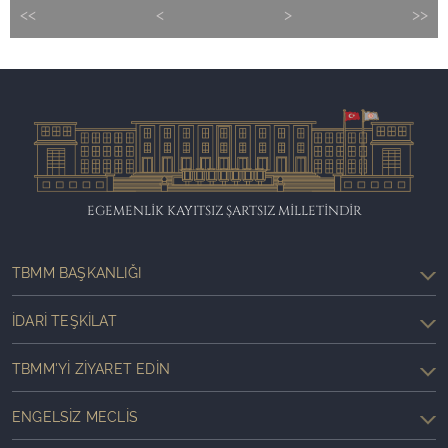
<<
<
>
>>
EGEMENLİK KAYITSIZ ŞARTSIZ MİLLETİNDİR
TBMM BAŞKANLIĞI
İDARI TEŞKILAT
TBMM'YI ZIYARET EDIN
ENGELSIZ MECLIS