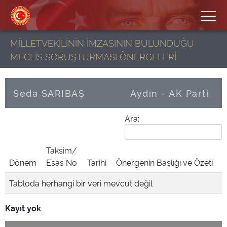
MİLLETVEKİLİNİN İMZASININ BULUNDUĞU
MECLİS SORUŞTURMASI ÖNERGELERİ
Seda SARIBAŞ
Aydın - AK Parti
Ara:
Taksim/
Dönem
Esas No
Tarihi
Önergenin Başlığı ve Özeti
Tabloda herhangi bir veri mevcut değil
Kayıt yok