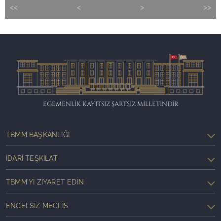
<<
<
>
>>
EGEMENLİK KAYITSIZ ŞARTSIZ MİLLETİNDİR
TBMM BAŞKANLIĞI
İDARI TEŞKILAT
TBMM'YI ZIYARET EDIN
ENGELSIZ MECLIS