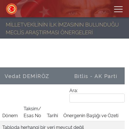
MİLLETVEKİLİNİN İLK İMZASININ BULUNDUĞU
MECLİS ARAŞTIRMASI ÖNERGELERİ
Vedat DEMİRÖZ
Bitlis - AK Parti
Ara:
Taksim/
Dönem
Esas No
Tarihi
Önergenin Başlığı ve Özeti
Tabloda herhangi bir veri mevcut değil