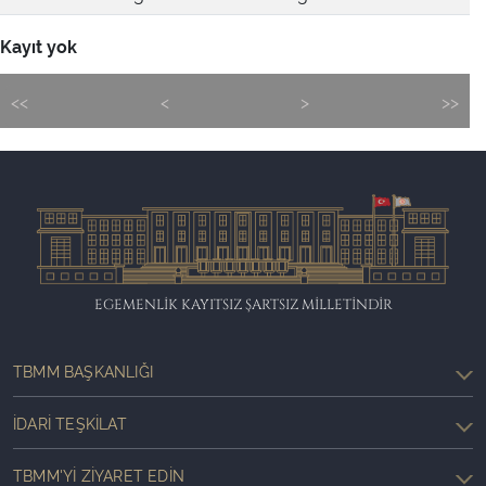
Kayıt yok
<<
<
>
>>
EGEMENLİK KAYITSIZ ŞARTSIZ MİLLETİNDİR
TBMM BAŞKANLIĞI
İDARI TEŞKILAT
TBMM'YI ZIYARET EDIN