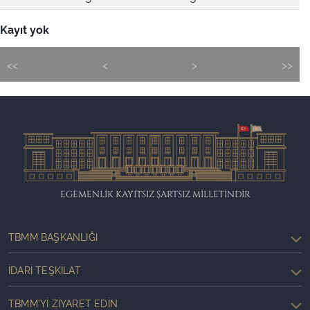
Kayıt yok
<<
<
>
>>
EGEMENLİK KAYITSIZ ŞARTSIZ MİLLETİNDİR
TBMM BAŞKANLIĞI
İDARI TEŞKILAT
TBMM'YI ZIYARET EDIN