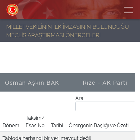
MİLLETVEKİLİNİN İLK İMZASININ BULUNDUĞU
MECLİS ARAŞTIRMASI ÖNERGELERİ
Osman Aşkın BAK
Rize - AK Parti
Ara:
Taksim/
Dönem
Esas No
Tarihi
Önergenin Başlığı ve Özeti
Tabloda herhangi bir veri mevcut değil