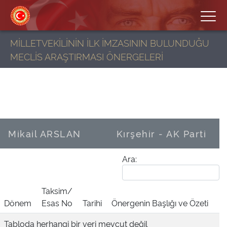
MİLLETVEKİLİNİN İLK İMZASININ BULUNDUĞU
MECLİS ARAŞTIRMASI ÖNERGELERİ
Mikail ARSLAN
Kırşehir - AK Parti
Ara:
Taksim/
Dönem
Esas No
Tarihi
Önergenin Başlığı ve Özeti
Tabloda herhangi bir veri mevcut değil