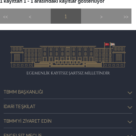
1 kayıttan 1 - 1 arasındaki kayıtlar gösteriliyor
<<
<
1
>
>>
EGEMENLİK KAYITSIZ ŞARTSIZ MİLLETİNDİR
TBMM BAŞKANLIĞI
İDARI TEŞKILAT
TBMM'YI ZIYARET EDIN
ENGELSIZ MECLIS