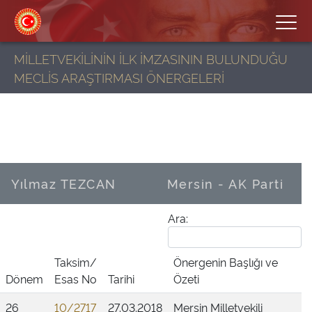
MİLLETVEKİLİNİN İLK İMZASININ BULUNDUĞU
MECLİS ARAŞTIRMASI ÖNERGELERİ
Yılmaz TEZCAN
Mersin - AK Parti
Ara:
Taksim/
Önergenin Başlığı ve
Dönem
Esas No
Tarihi
Özeti
26
10/2717
27.03.2018
Mersin Milletvekili