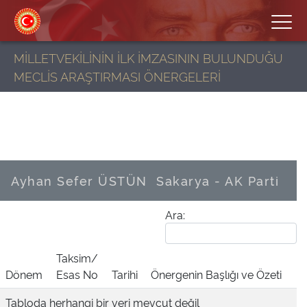
MİLLETVEKİLİNİN İLK İMZASININ BULUNDUĞU
MECLİS ARAŞTIRMASI ÖNERGELERİ
Ayhan Sefer ÜSTÜN
Sakarya - AK Parti
Ara:
Taksim/
Dönem
Esas No
Tarihi
Önergenin Başlığı ve Özeti
Tabloda herhangi bir veri mevcut değil