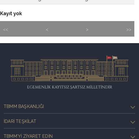
Kayıt yok
<<
<
>
>>
EGEMENLİK KAYITSIZ ŞARTSIZ MİLLETİNDİR
TBMM BAŞKANLIĞI
İDARI TEŞKILAT
TBMM'YI ZIYARET EDIN