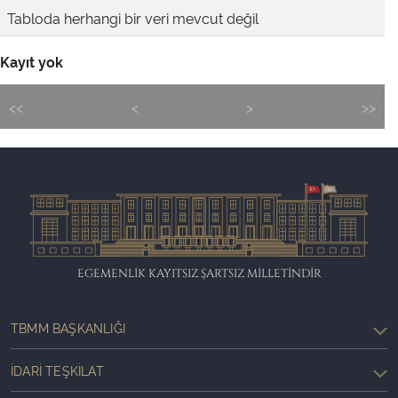
Tabloda herhangi bir veri mevcut değil
Kayıt yok
<<
<
>
>>
EGEMENLİK KAYITSIZ ŞARTSIZ MİLLETİNDİR
TBMM BAŞKANLIĞI
İDARI TEŞKILAT