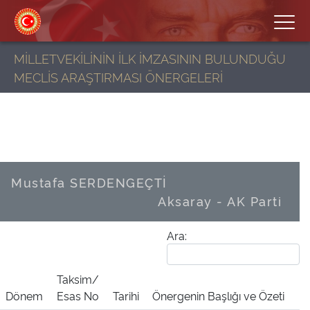
MİLLETVEKİLİNİN İLK İMZASININ BULUNDUĞU
MECLİS ARAŞTIRMASI ÖNERGELERİ
Mustafa SERDENGEÇTİ
Aksaray - AK Parti
Ara:
Taksim/
Dönem
Esas No
Tarihi
Önergenin Başlığı ve Özeti