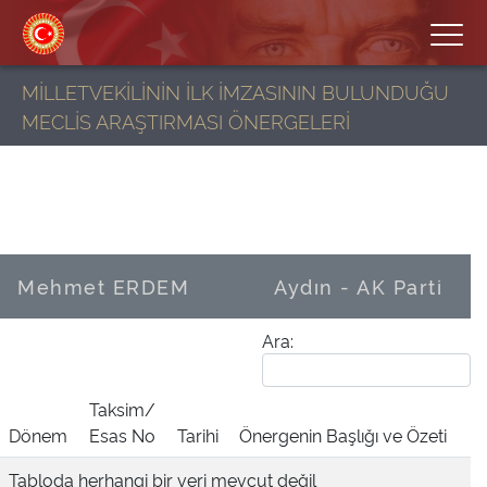
MİLLETVEKİLİNİN İLK İMZASININ BULUNDUĞU
MECLİS ARAŞTIRMASI ÖNERGELERİ
Mehmet ERDEM
Aydın - AK Parti
Ara:
Taksim/
Dönem
Esas No
Tarihi
Önergenin Başlığı ve Özeti
Tabloda herhangi bir veri mevcut değil