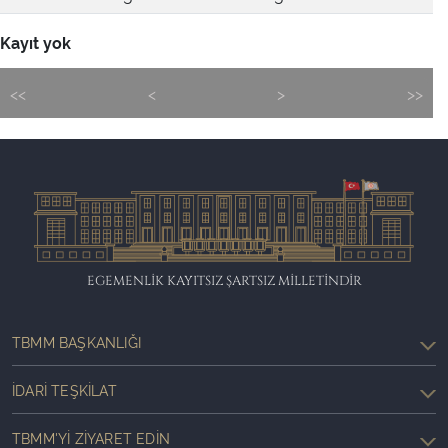
Kayıt yok
<<
<
>
>>
EGEMENLİK KAYITSIZ ŞARTSIZ MİLLETİNDİR
TBMM BAŞKANLIĞI
İDARI TEŞKILAT
TBMM'YI ZIYARET EDIN