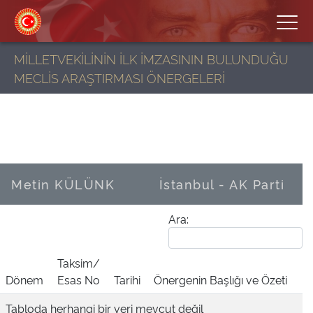
MİLLETVEKİLİNİN İLK İMZASININ BULUNDUĞU
MECLİS ARAŞTIRMASI ÖNERGELERİ
Metin KÜLÜNK
İstanbul - AK Parti
Ara:
Taksim/
Dönem
Esas No
Tarihi
Önergenin Başlığı ve Özeti
Tabloda herhangi bir veri mevcut değil