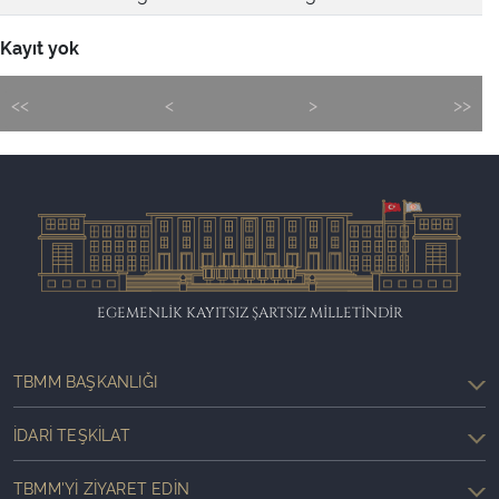
Kayıt yok
<<
<
>
>>
EGEMENLİK KAYITSIZ ŞARTSIZ MİLLETİNDİR
TBMM BAŞKANLIĞI
İDARI TEŞKILAT
TBMM'YI ZIYARET EDIN