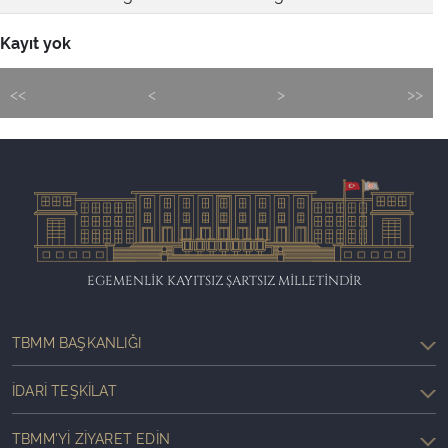
Kayıt yok
<<
<
>
>>
EGEMENLİK KAYITSIZ ŞARTSIZ MİLLETİNDİR
TBMM BAŞKANLIĞI
İDARI TEŞKILAT
TBMM'YI ZIYARET EDIN