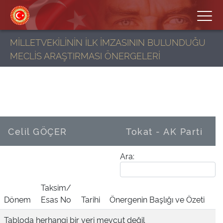
MİLLETVEKİLİNİN İLK İMZASININ BULUNDUĞU
MECLİS ARAŞTIRMASI ÖNERGELERİ
Celil GÖÇER
Tokat - AK Parti
Ara:
Taksim/
Dönem
Esas No
Tarihi
Önergenin Başlığı ve Özeti
Tabloda herhangi bir veri mevcut değil