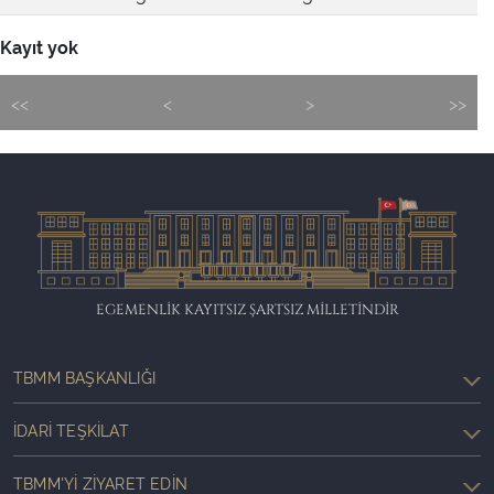
Kayıt yok
<<
<
>
>>
EGEMENLİK KAYITSIZ ŞARTSIZ MİLLETİNDİR
TBMM BAŞKANLIĞI
İDARI TEŞKILAT
TBMM'YI ZIYARET EDIN