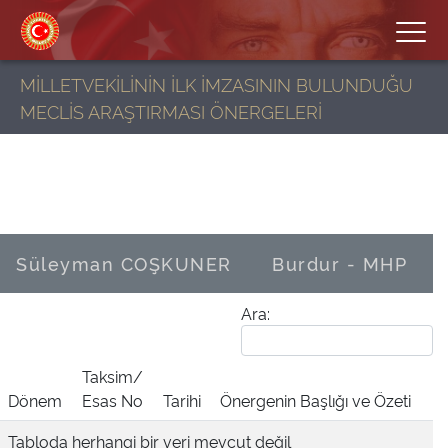
MİLLETVEKİLİNİN İLK İMZASININ BULUNDUĞU
MECLİS ARAŞTIRMASI ÖNERGELERİ
Süleyman COŞKUNER
Burdur - MHP
Ara:
Taksim/
Dönem
Esas No
Tarihi
Önergenin Başlığı ve Özeti
Tabloda herhangi bir veri mevcut değil