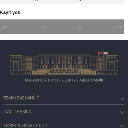
Kayıt yok
<<
<
>
>>
EGEMENLİK KAYITSIZ ŞARTSIZ MİLLETİNDİR
TBMM BAŞKANLIĞI
İDARI TEŞKILAT
TBMM'YI ZIYARET EDIN