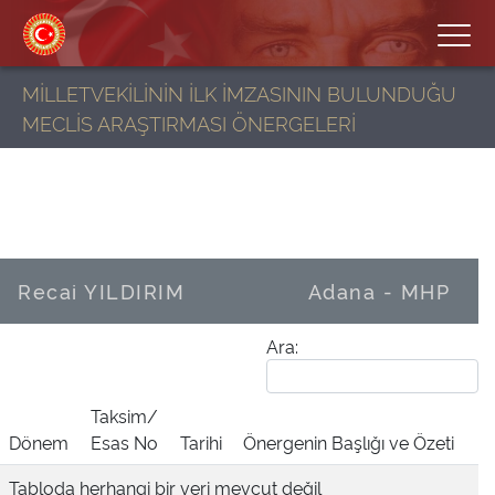
MİLLETVEKİLİNİN İLK İMZASININ BULUNDUĞU
MECLİS ARAŞTIRMASI ÖNERGELERİ
Recai YILDIRIM
Adana - MHP
Ara:
Taksim/
Dönem
Esas No
Tarihi
Önergenin Başlığı ve Özeti
Tabloda herhangi bir veri mevcut değil