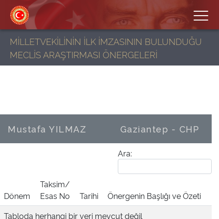
MİLLETVEKİLİNİN İLK İMZASININ BULUNDUĞU
MECLİS ARAŞTIRMASI ÖNERGELERİ
Mustafa YILMAZ
Gaziantep - CHP
Ara:
Taksim/
Dönem
Esas No
Tarihi
Önergenin Başlığı ve Özeti
Tabloda herhangi bir veri mevcut değil