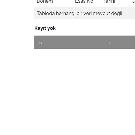
Dönem
Esas No
Tarihi
Ö
Tabloda herhangi bir veri mevcut değil
Kayıt yok
<<
<