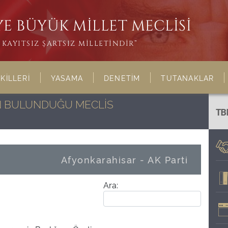
E BÜYÜK MİLLET MECLİSİ
KAYITSIZ ŞARTSIZ MİLLETİNDİR”
KİLLERİ
YASAMA
DENETİM
TUTANAKLAR
NIN BULUNDUĞU MECLİS
TB
Afyonkarahisar - AK Parti
Ara: