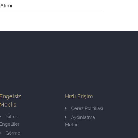
 Alımı
Engelsiz
Hızlı Erişim
Meclis
Çerez Politikası
İşitme
Aydınlatma
Engelliler
Metni
Görme