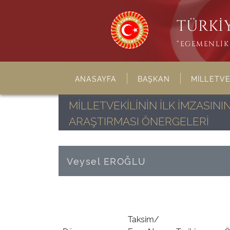
TÜRKİY
“EGEMENLİK 
ANASAYFA
BAŞKAN
MİLLETVE
MİLLETVEKİLİNİN İLK İMZASI
ARAŞTIRMASI ÖNERGELERİ
Veysel EROĞLU
Taksim/