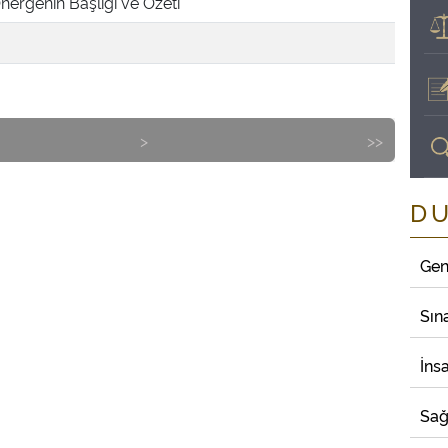
nergenin Başlığı ve Özeti
>
>>
D
Gen
Sın
İns
Sağ