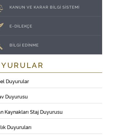
KANUN VE KARAR BİLGİ SİSTEMİ
E-DİLEKÇE
BİLGİ EDİNME
UYURULAR
el Duyurular
av Duyurusu
an Kaynakları Staj Duyurusu
lık Duyuruları