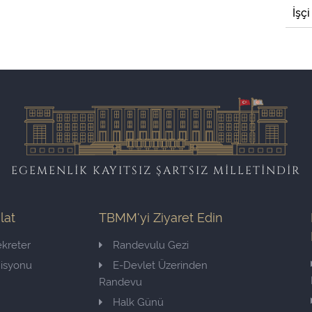
İşçi
EGEMENLİK KAYITSIZ ŞARTSIZ MİLLETİNDİR
ilat
TBMM'yi Ziyaret Edin
kreter
Randevulu Gezi
misyonu
E-Devlet Üzerinden
Randevu
Halk Günü