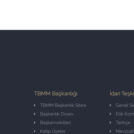
TBMM Başkanlığı
İdari Teşk
TBMM Başkanlık Sitesi
Genel Se
Başkanlık Divanı
Etik Ko
Başkanvekilleri
Tarihçe
Katip Üyeler
Mevzuat