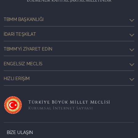
EGEMENLİK KAYITSIZ ŞARTSIZ MİLLETİNDİR
TBMM BAŞKANLIĞI
İDARI TEŞKILAT
TBMM'YI ZIYARET EDIN
ENGELSIZ MECLIS
HIZLI ERIŞIM
Türkiye Büyük Millet Meclisi
Kurumsal İnternet Sayfası
BİZE ULAŞIN