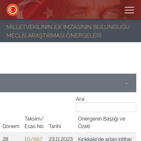
MİLLETVEKİLİNİN İLK İMZASININ BULUNDUĞU
MECLİS ARAŞTIRMASI ÖNERGELERİ
-
Ara:
Taksim/
Önergenin Başlığı ve
Dönem
Esas No
Tarihi
Özeti
28
10/667
23.11.2023
Kırıkkale'de artan intihar