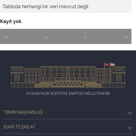
Tabloda herhangi bir veri mevcut değil
Kayıt yok
<<
<
>
>>
EGEMENLİK KAYITSIZ ŞARTSIZ MİLLETİNDİR
TBMM BAŞKANLIĞI
İDARI TEŞKILAT