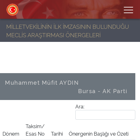
MİLLETVEKİLİNİN İLK İMZASININ BULUNDUĞU
MECLİS ARAŞTIRMASI ÖNERGELERİ
Muhammet Müfit AYDIN
Bursa - AK Parti
Ara:
Taksim/
Dönem
Esas No
Tarihi
Önergenin Başlığı ve Özeti