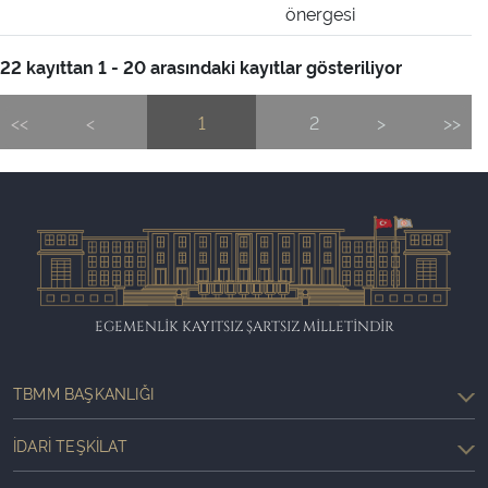
önergesi
22 kayıttan 1 - 20 arasındaki kayıtlar gösteriliyor
<<
<
1
2
>
>>
EGEMENLİK KAYITSIZ ŞARTSIZ MİLLETİNDİR
TBMM BAŞKANLIĞI
İDARI TEŞKILAT