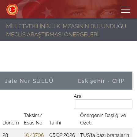
MİLLETVEKİLİNİN İLK İMZASININ BULUNDUĞU
MECLİS ARAŞTIRMASI ÖNERGELERİ
Jale Nur SÜLLÜ
Eskişehir - CHP
Ara:
Taksim/
Önergenin Başlığı ve
Dönem
Esas No
Tarihi
Özeti
28
10/3706
05.02.2026
TUS'ta bazı branşların