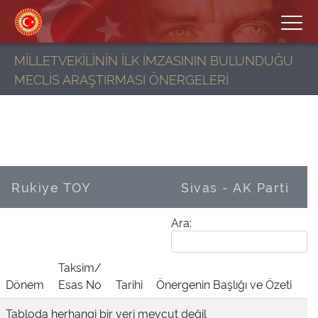
MİLLETVEKİLİNİN İLK İMZASININ BULUNDUĞU
MECLİS ARAŞTIRMASI ÖNERGELERİ
Rukiye TOY
Sivas - AK Parti
Ara:
Taksim/
Dönem
Esas No
Tarihi
Önergenin Başlığı ve Özeti
Tabloda herhangi bir veri mevcut değil