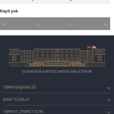
Kayıt yok
<<
<
>
>>
EGEMENLİK KAYITSIZ ŞARTSIZ MİLLETİNDİR
TBMM BAŞKANLIĞI
İDARI TEŞKILAT
TBMM'YI ZIYARET EDIN