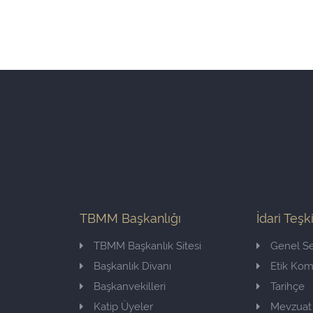
TBMM Başkanlığı
İdari Teşk
TBMM Başkanlık Sitesi
Genel Se
Başkanlık Divanı
Etik Ko
Başkanvekilleri
Tarihçe
Katip Üyeler
Mevzuat