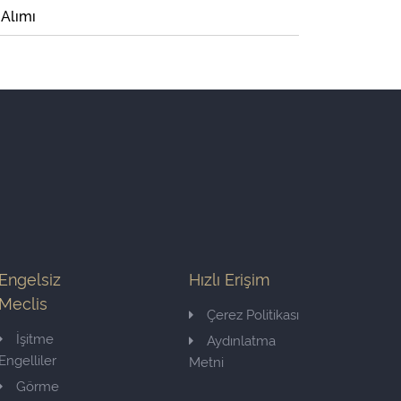
 Alımı
Engelsiz
Hızlı Erişim
Meclis
Çerez Politikası
İşitme
Aydınlatma
Engelliler
Metni
Görme