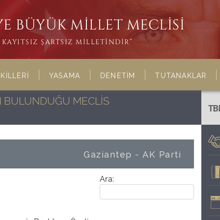
E BÜYÜK MİLLET MECLİSİ
KAYITSIZ ŞARTSIZ MİLLETİNDİR”
KİLLERİ
YASAMA
DENETİM
TUTANAKLAR
NIN BULUNDUĞU MECLİS
TB
Gaziantep - AK Parti
Ara: