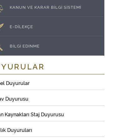
KANUN VE KARAR BİLGİ SİSTEMİ
E-DİLEKÇE
BİLGİ EDİNME
UYURULAR
el Duyurular
av Duyurusu
an Kaynakları Staj Duyurusu
lık Duyuruları