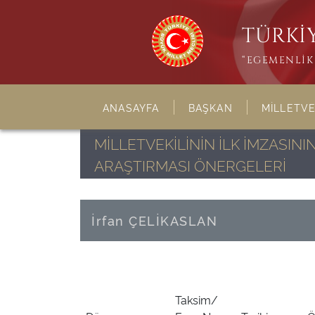
TÜRKİY
“EGEMENLİK 
ANASAYFA
BAŞKAN
MİLLETVE
MİLLETVEKİLİNİN İLK İMZASI
ARAŞTIRMASI ÖNERGELERİ
İrfan ÇELİKASLAN
Taksim/