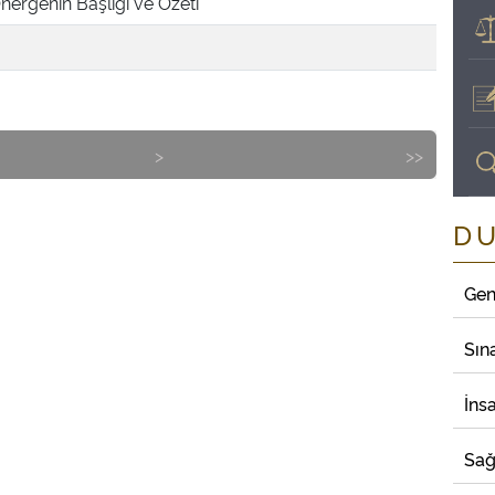
nergenin Başlığı ve Özeti
>
>>
D
Gen
Sın
İns
Sağ