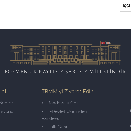
İşçi
EGEMENLİK KAYITSIZ ŞARTSIZ MİLLETİNDİR
ilat
TBMM'yi Ziyaret Edin
kreter
Randevulu Gezi
misyonu
E-Devlet Üzerinden
Randevu
Halk Günü