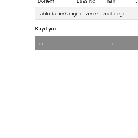
Dönem
Esas No
Tarihi
Ö
Tabloda herhangi bir veri mevcut değil
Kayıt yok
<<
<