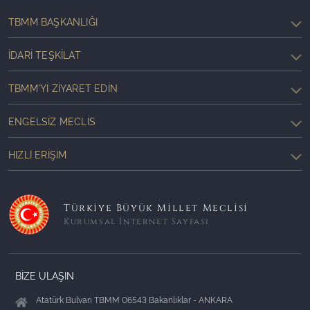
TBMM BAŞKANLIĞI
İDARI TEŞKILAT
TBMM'YI ZIYARET EDIN
ENGELSIZ MECLIS
HIZLI ERIŞIM
Türkiye Büyük Millet Meclisi
Kurumsal İnternet Sayfası
BİZE ULAŞIN
Atatürk Bulvarı TBMM 06543 Bakanlıklar - ANKARA