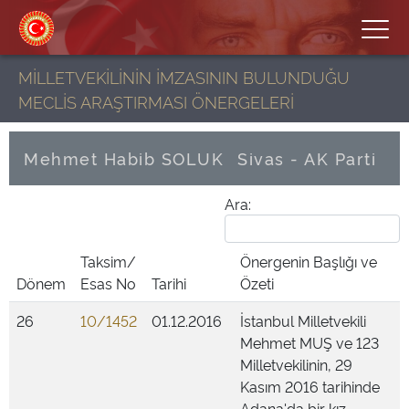
MİLLETVEKİLİNİN İMZASININ BULUNDUĞU
MECLİS ARAŞTIRMASI ÖNERGELERİ
Mehmet Habib SOLUK
Sivas - AK Parti
Ara:
Taksim/
Önergenin Başlığı ve
Dönem
Esas No
Tarihi
Özeti
26
10/1452
01.12.2016
İstanbul Milletvekili
Mehmet MUŞ ve 123
Milletvekilinin, 29
Kasım 2016 tarihinde
Adana'da bir kız