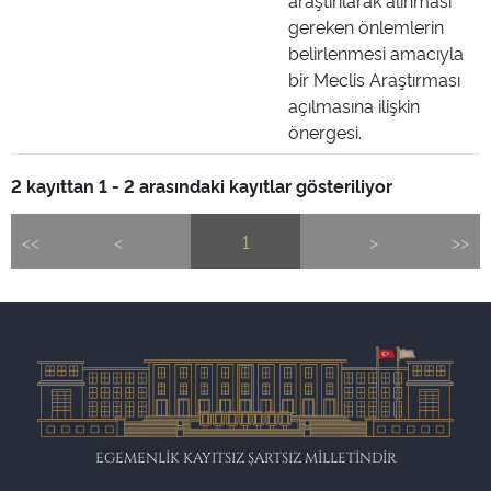
araştırılarak alınması
gereken önlemlerin
belirlenmesi amacıyla
bir Meclis Araştırması
açılmasına ilişkin
önergesi.
2 kayıttan 1 - 2 arasındaki kayıtlar gösteriliyor
<<
<
1
>
>>
EGEMENLİK KAYITSIZ ŞARTSIZ MİLLETİNDİR