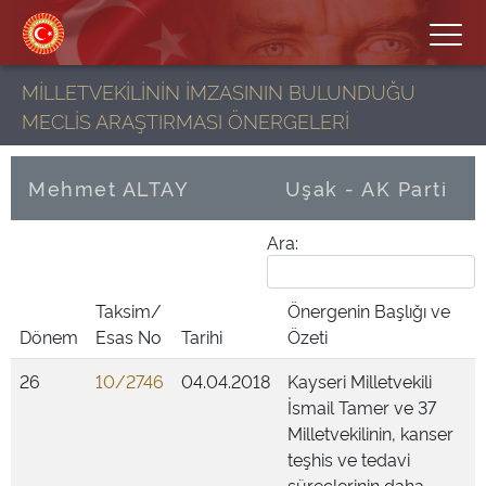
MİLLETVEKİLİNİN İMZASININ BULUNDUĞU
MECLİS ARAŞTIRMASI ÖNERGELERİ
Mehmet ALTAY
Uşak - AK Parti
Ara:
Taksim/
Önergenin Başlığı ve
Dönem
Esas No
Tarihi
Özeti
26
10/2746
04.04.2018
Kayseri Milletvekili
İsmail Tamer ve 37
Milletvekilinin, kanser
teşhis ve tedavi
süreçlerinin daha