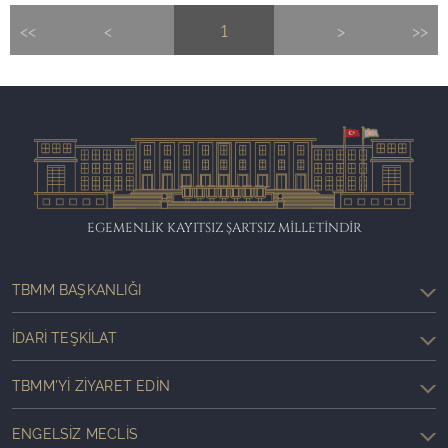
<<
<
1
>
>>
EGEMENLİK KAYITSIZ ŞARTSIZ MİLLETİNDİR
TBMM BAŞKANLIĞI
İDARI TEŞKILAT
TBMM'YI ZIYARET EDIN
ENGELSIZ MECLIS