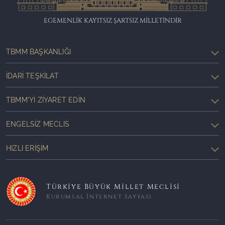
EGEMENLİK KAYITSIZ ŞARTSIZ MİLLETİNDİR
TBMM BAŞKANLIĞI
İDARI TEŞKILAT
TBMM'YI ZIYARET EDIN
ENGELSIZ MECLIS
HIZLI ERIŞIM
Türkiye Büyük Millet Meclisi
Kurumsal İnternet Sayfası