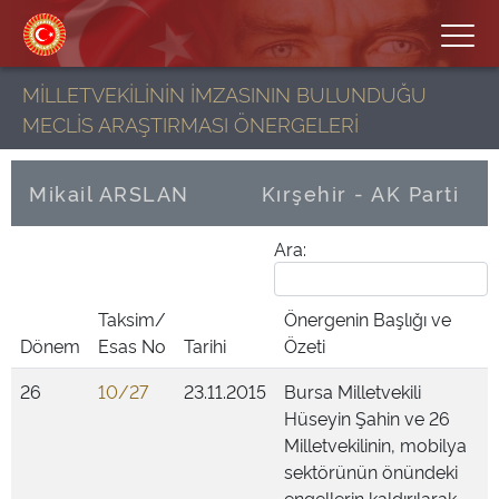
MİLLETVEKİLİNİN İMZASININ BULUNDUĞU
MECLİS ARAŞTIRMASI ÖNERGELERİ
Mikail ARSLAN
Kırşehir - AK Parti
Ara:
Taksim/
Önergenin Başlığı ve
Dönem
Esas No
Tarihi
Özeti
26
10/27
23.11.2015
Bursa Milletvekili
Hüseyin Şahin ve 26
Milletvekilinin, mobilya
sektörünün önündeki
engellerin kaldırılarak