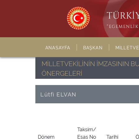
TÜRKİY
“EGEMENLİK 
ANASAYFA
BAŞKAN
MİLLETVE
MİLLETVEKİLİNİN İMZASININ 
ÖNERGELERİ
Lütfi ELVAN
Taksim/
Dönem
Esas No
Tarihi
Ö