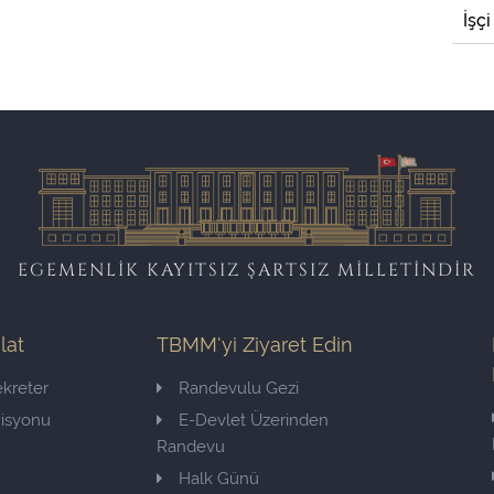
İşçi
EGEMENLİK KAYITSIZ ŞARTSIZ MİLLETİNDİR
ilat
TBMM'yi Ziyaret Edin
kreter
Randevulu Gezi
misyonu
E-Devlet Üzerinden
Randevu
Halk Günü