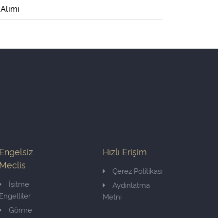
 Alımı
Engelsiz
Hızlı Erişim
Meclis
Çerez Politikası
İşitme
Aydınlatma
Engelliler
Metni
Görme