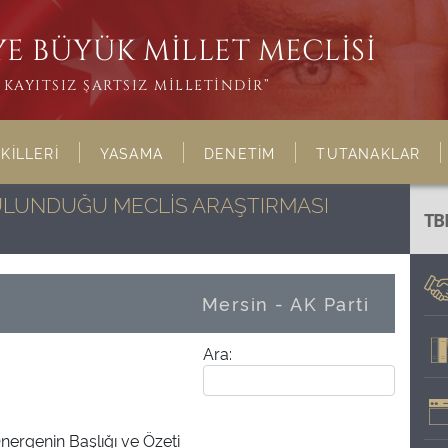
E BÜYÜK MİLLET MECLİSİ
KAYITSIZ ŞARTSIZ MİLLETİNDİR”
KİLLERİ
YASAMA
DENETİM
TUTANAKLAR
BULUNDUĞU MECLİS ARAŞTIRMASI
TB
Mersin - AK Parti
Ara:
nergenin Başlığı ve Özeti