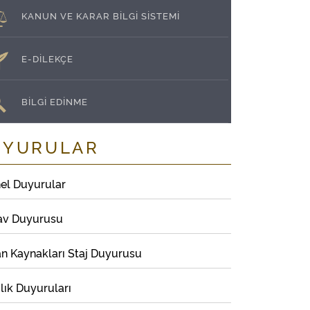
KANUN VE KARAR BİLGİ SİSTEMİ
E-DİLEKÇE
BİLGİ EDİNME
UYURULAR
el Duyurular
av Duyurusu
an Kaynakları Staj Duyurusu
lık Duyuruları