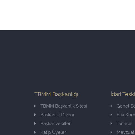
TBMM Başkanlığı
İdari Teşk
TBMM Başkanlık Sitesi
Genel Se
Başkanlık Divanı
Etik Ko
Başkanvekilleri
Tarihçe
Katip Üyeler
Mevzuat