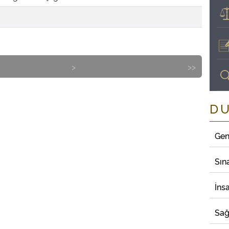
>
>>
D
Gen
Sın
İns
Sağ