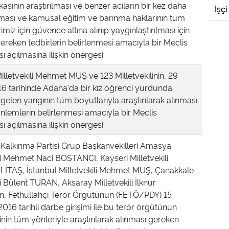
asının araştırılması ve benzer acıların bir kez daha
İşçi
sı ve kamusal eğitim ve barınma haklarının tüm
imiz için güvence altına alınıp yaygınlaştırılması için
ereken tedbirlerin belirlenmesi amacıyla bir Meclis
ı açılmasına ilişkin önergesi.
illetvekili Mehmet MUŞ ve 123 Milletvekilinin, 29
6 tarihinde Adana'da bir kız öğrenci yurdunda
elen yangının tüm boyutlarıyla araştırılarak alınması
nlemlerin belirlenmesi amacıyla bir Meclis
ı açılmasına ilişkin önergesi.
 Kalkınma Partisi Grup Başkanvekilleri Amasya
ili Mehmet Naci BOSTANCI, Kayseri Milletvekili
LİTAŞ, İstanbul Milletvekili Mehmet MUŞ, Çanakkale
li Bülent TURAN, Aksaray Milletvekili İlknur
, Fethullahçı Terör Örgütünün (FETÖ/PDY) 15
16 tarihli darbe girişimi ile bu terör örgütünün
rinin tüm yönleriyle araştırılarak alınması gereken