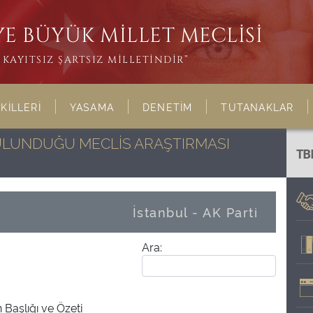
E BÜYÜK MİLLET MECLİSİ
KAYITSIZ ŞARTSIZ MİLLETİNDİR”
KİLLERİ
YASAMA
DENETİM
TUTANAKLAR
BULUNDUĞU MECLİS ARAŞTIRMASI
TB
İstanbul - AK Parti
Ara:
 Başlığı ve Özeti