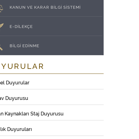
KANUN VE KARAR BİLGİ SİSTEMİ
E-DİLEKÇE
BİLGİ EDİNME
UYURULAR
el Duyurular
av Duyurusu
an Kaynakları Staj Duyurusu
lık Duyuruları