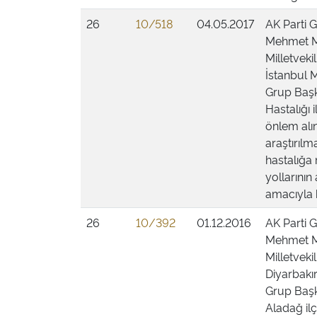
26
10/518
04.05.2017
AK Parti G
Mehmet M
Milletvek
İstanbul 
Grup Başka
Hastalığı i
önlem alın
araştırıl
hastalığa
yollarının
amacıyla b
26
10/392
01.12.2016
AK Parti G
Mehmet MU
Milletvek
Diyarbakı
Grup Başka
Aladağ il