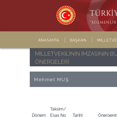
TÜRKİY
“EGEMENLİK 
ANASAYFA
BAŞKAN
MİLLETVE
MİLLETVEKİLİNİN İMZASININ 
ÖNERGELERİ
Mehmet MUŞ
Taksim/
Dönem
Esas No
Tarihi
Önergenin