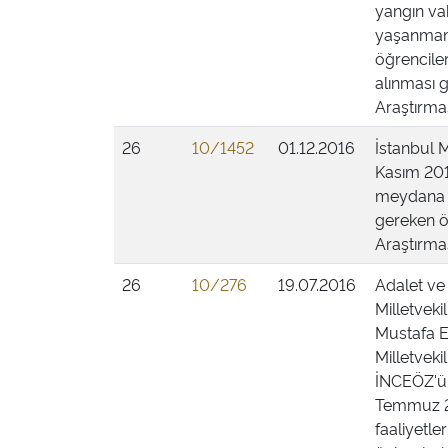
yangın vak
yaşanmama
öğrenciler
alınması g
Araştırmas
26
10/1452
01.12.2016
İstanbul M
Kasım 201
meydana g
gereken ö
Araştırmas
26
10/276
19.07.2016
Adalet ve
Milletvek
Mustafa E
Milletveki
İNCEÖZ'ün
Temmuz 20
faaliyetle