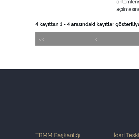
önlemleri
açılmasına 
4 kayıttan 1 - 4 arasındaki kayıtlar gösteriliy
<<
<
TBMM Başkanlığı
İdari Teşk