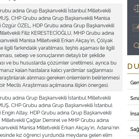
rubu adına Grup Başkanvekili İstanbul Milletvekili
UŞ, CHP Grubu adına Grup Başkanvekili Manisa
ili Özgür ÖZEL, HDP Grubu adına Grup Başkanvekili
Milletvekili Filiz KERESTECİOĞLU, MHP Grubu adına
nvekili Manisa Milletvekili Erkan Akçay'ın, Çölyak
le ilgili farkındalık yaratılması, teşhis aşaması ile ilgili
ması, sebep ve sonuçlarının detaylı bir şekilde
ması ve bu hususlarda çözümler üretilmesi, ayrıca bu
D
 maruz kalan hastalara kalıcı yardımlar sağlanması
 araştırılarak alınması gereken önlemlerin belirlenmesi
Gen
ir Meclis Araştırması açılmasına ilişkin önergesi.
rubu adına Grup Başkanvekili İstanbul Milletvekili
Sın
Ş, CHP Grubu adına Grup Başkanvekili İstanbul
ili Engin Altay, HDP Grubu adına Grup Başkanvekili
İns
r Milletvekili Çağlar Demirel ve MHP Grubu adına
nvekili Manisa Milletvekili Erkan Akçay'ın, Adana'nın
Sağ
çesinde kız öğrenci yurdunda meydana gelen elim