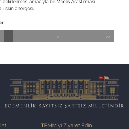
n belirlenmesi amacıyla bir Meclis Araştırması
ilişkin önergesi.'
or
1
>
>>
EGEMENLİK KAYITSIZ ŞARTSIZ MİLLETİNDİR
ilat
TBMM'yi Ziyaret Edin