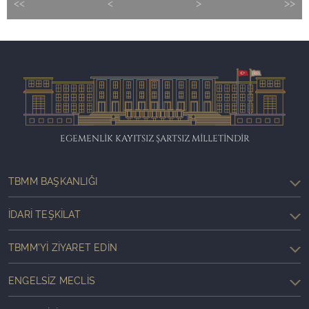
<<
<
>
>>
EGEMENLİK KAYITSIZ ŞARTSIZ MİLLETİNDİR
TBMM BAŞKANLIĞI
İDARI TEŞKILAT
TBMM'YI ZIYARET EDIN
ENGELSIZ MECLIS