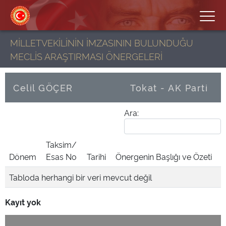
MİLLETVEKİLİNİN İMZASININ BULUNDUĞU
MECLİS ARAŞTIRMASI ÖNERGELERİ
Celil GÖÇER
Tokat - AK Parti
Ara:
Taksim/
Dönem
Esas No
Tarihi
Önergenin Başlığı ve Özeti
Tabloda herhangi bir veri mevcut değil
Kayıt yok