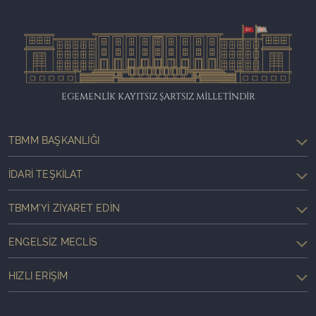
EGEMENLİK KAYITSIZ ŞARTSIZ MİLLETİNDİR
TBMM BAŞKANLIĞI
İDARI TEŞKILAT
TBMM'YI ZIYARET EDIN
ENGELSIZ MECLIS
HIZLI ERIŞIM