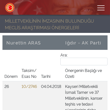
MİLLETVEKİLİNİN İMZASININ BULUNDUĞU
MECLİS ARAŞTIRMASI ÖNERGELERİ
Nurettin ARAS
Iğdır - AK Parti
Ara:
Taksim/
Önergenin Başlığı ve
Dönem
Esas No
Tarihi
Özeti
26
10/2746
04.04.2018
Kayseri Milletvekili
İsmail Tamer ve 37
Milletvekilinin, kanser
teşhis ve tedavi
süreçlerinin daha