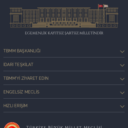
EGEMENLİK KAYITSIZ ŞARTSIZ MİLLETİNDİR
TBMM BAŞKANLIĞI
İDARI TEŞKILAT
TBMM'YI ZIYARET EDIN
ENGELSIZ MECLIS
HIZLI ERIŞIM
Türkiye Büyük Millet Meclisi