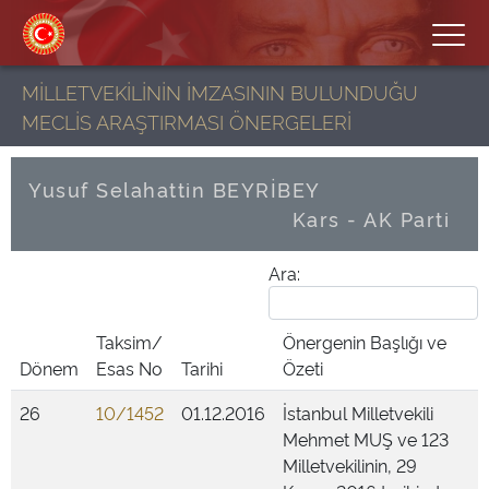
MİLLETVEKİLİNİN İMZASININ BULUNDUĞU
MECLİS ARAŞTIRMASI ÖNERGELERİ
Yusuf Selahattin BEYRİBEY
Kars - AK Parti
Ara:
Taksim/
Önergenin Başlığı ve
Dönem
Esas No
Tarihi
Özeti
26
10/1452
01.12.2016
İstanbul Milletvekili
Mehmet MUŞ ve 123
Milletvekilinin, 29