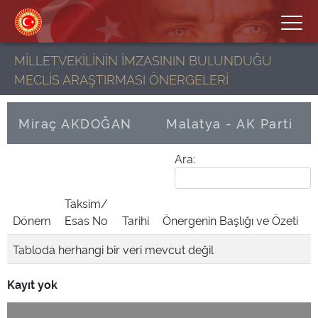
MİLLETVEKİLİNİN İMZASININ BULUNDUĞU
MECLİS ARAŞTIRMASI ÖNERGELERİ
Miraç AKDOĞAN
Malatya - AK Parti
Ara:
Taksim/
Dönem
Esas No
Tarihi
Önergenin Başlığı ve Özeti
Tabloda herhangi bir veri mevcut değil
Kayıt yok