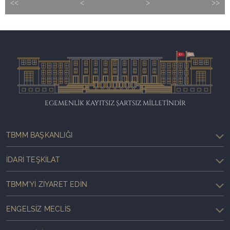
<<
<
>
>>
EGEMENLİK KAYITSIZ ŞARTSIZ MİLLETİNDİR
TBMM BAŞKANLIĞI
İDARI TEŞKILAT
TBMM'YI ZIYARET EDIN
ENGELSIZ MECLIS