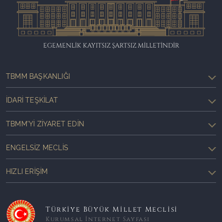
EGEMENLİK KAYITSIZ ŞARTSIZ MİLLETİNDİR
TBMM BAŞKANLIĞI
İDARI TEŞKILAT
TBMM'YI ZIYARET EDIN
ENGELSIZ MECLIS
HIZLI ERIŞIM
Türkiye Büyük Millet Meclisi
Kurumsal İnternet Sayfası