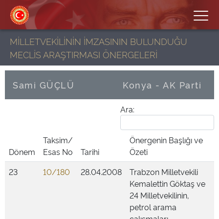
MİLLETVEKİLİNİN İMZASININ BULUNDUĞU
MECLİS ARAŞTIRMASI ÖNERGELERİ
Sami GÜÇLÜ
Konya - AK Parti
Ara:
Taksim/
Önergenin Başlığı ve
Dönem
Esas No
Tarihi
Özeti
23
10/180
28.04.2008
Trabzon Milletvekili
Kemalettin Göktaş ve
24 Milletvekilinin,
petrol arama
çalışmaları