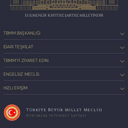
EGEMENLİK KAYITSIZ ŞARTSIZ MİLLETİNDİR
TBMM BAŞKANLIĞI
İDARI TEŞKILAT
TBMM'YI ZIYARET EDIN
ENGELSIZ MECLIS
HIZLI ERIŞIM
Türkiye Büyük Millet Meclisi
Kurumsal İnternet Sayfası