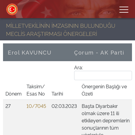
MİLLETVEKİLİNİN İMZASININ BULUNDUĞU
MECLİS ARAŞTIRMASI ÖNERGELERİ
Erol KAVUNCU
Çorum - AK Parti
Ara:
Taksim/
Önergenin Başlığı ve
Dönem
Esas No
Tarihi
Özeti
27
10/7045
02.03.2023
Başta Diyarbakır
olmak üzere 11 ili
etkileyen depremlerin
sonuçlarının tüm
yönleriyle