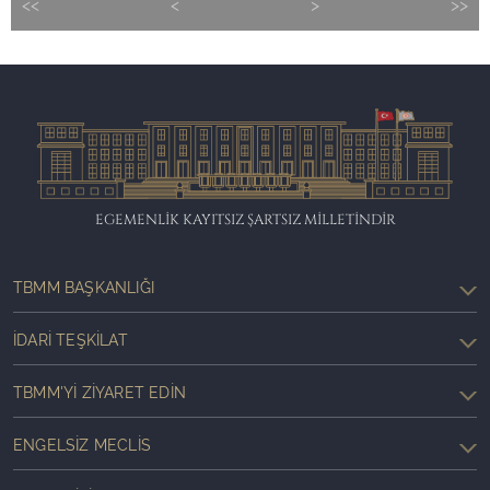
<<
<
>
>>
EGEMENLİK KAYITSIZ ŞARTSIZ MİLLETİNDİR
TBMM BAŞKANLIĞI
İDARI TEŞKILAT
TBMM'YI ZIYARET EDIN
ENGELSIZ MECLIS