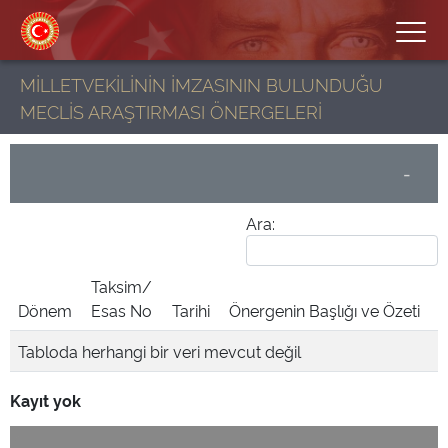
MİLLETVEKİLİNİN İMZASININ BULUNDUĞU
MECLİS ARAŞTIRMASI ÖNERGELERİ
-
Ara:
Taksim/
Dönem
Esas No
Tarihi
Önergenin Başlığı ve Özeti
Tabloda herhangi bir veri mevcut değil
Kayıt yok